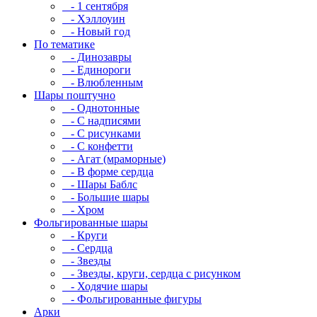
- 1 сентября
- Хэллоуин
- Новый год
По тематике
- Динозавры
- Единороги
- Влюбленным
Шары поштучно
- Однотонные
- С надписями
- С рисунками
- С конфетти
- Агат (мраморные)
- В форме сердца
- Шары Баблс
- Большие шары
- Хром
Фольгированные шары
- Круги
- Сердца
- Звезды
- Звезды, круги, сердца с рисунком
- Ходячие шары
- Фольгированные фигуры
Арки