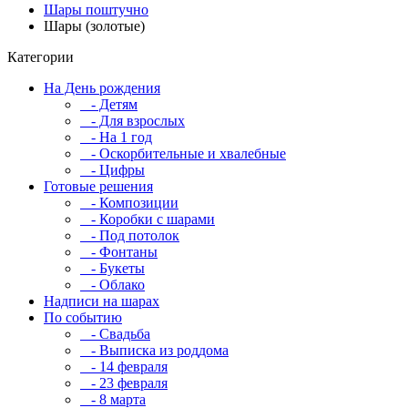
Шары поштучно
Шары (золотые)
Категории
На День рождения
- Детям
- Для взрослых
- На 1 год
- Оскорбительные и хвалебные
- Цифры
Готовые решения
- Композиции
- Коробки с шарами
- Под потолок
- Фонтаны
- Букеты
- Облако
Надписи на шарах
По событию
- Свадьба
- Выписка из роддома
- 14 февраля
- 23 февраля
- 8 марта