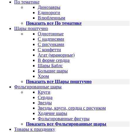
По тематике
Динозавры
Единороги
Влюбленным
Показать все По тематике
Шары поштучно
Однотонные
С надписями
С рисунками
С конфетти
Агат (мраморные)
В форме сердца
Шары Баблс
Большие шары
Хром
Показать все Шары поштучно
Фольгированные шары
Круги
Сердца
Звезды
Звезды, круги, сердца с рисунком
Ходячие шары
Фольгированные фигуры
Показать все Фольгированные шары
Товары к празднику