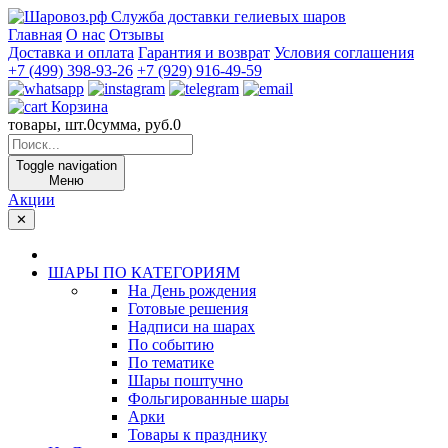
Служба доставки гелиевых шаров
Главная
О нас
Отзывы
Доставка и оплата
Гарантия и возврат
Условия соглашения
+7 (499) 398-93-26
+7 (929) 916-49-59
Корзина
товары, шт.
0
сумма, руб.
0
Toggle navigation
Меню
Акции
✕
ШАРЫ ПО КАТЕГОРИЯМ
На День рождения
Готовые решения
Надписи на шарах
По событию
По тематике
Шары поштучно
Фольгированные шары
Арки
Товары к празднику