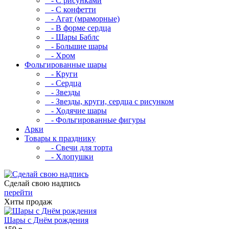
- С рисунками
- С конфетти
- Агат (мраморные)
- В форме сердца
- Шары Баблс
- Большие шары
- Хром
Фольгированные шары
- Круги
- Сердца
- Звезды
- Звезды, круги, сердца с рисунком
- Ходячие шары
- Фольгированные фигуры
Арки
Товары к празднику
- Свечи для торта
- Хлопушки
Сделай свою надпись
перейти
Хиты продаж
Шары с Днём рождения