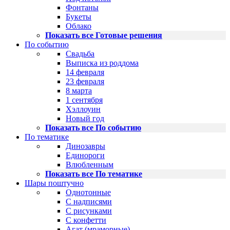
Фонтаны
Букеты
Облако
Показать все Готовые решения
По событию
Свадьба
Выписка из роддома
14 февраля
23 февраля
8 марта
1 сентября
Хэллоуин
Новый год
Показать все По событию
По тематике
Динозавры
Единороги
Влюбленным
Показать все По тематике
Шары поштучно
Однотонные
С надписями
С рисунками
С конфетти
Агат (мраморные)