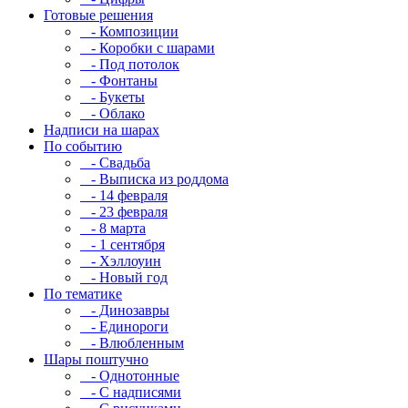
Готовые решения
- Композиции
- Коробки с шарами
- Под потолок
- Фонтаны
- Букеты
- Облако
Надписи на шарах
По событию
- Свадьба
- Выписка из роддома
- 14 февраля
- 23 февраля
- 8 марта
- 1 сентября
- Хэллоуин
- Новый год
По тематике
- Динозавры
- Единороги
- Влюбленным
Шары поштучно
- Однотонные
- С надписями