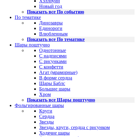
Хэллоуин
Новый год
Показать все По событию
По тематике
Динозавры
Единороги
Влюбленным
Показать все По тематике
Шары поштучно
Однотонные
С надписями
С рисунками
С конфетти
Агат (мраморные)
В форме сердца
Шары Баблс
Большие шары
Хром
Показать все Шары поштучно
Фольгированные шары
Круги
Сердца
Звезды
Звезды, круги, сердца с рисунком
Ходячие шары