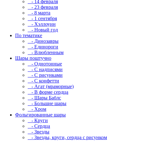
- 14 февраля
- 23 февраля
- 8 марта
- 1 сентября
- Хэллоуин
- Новый год
По тематике
- Динозавры
- Единороги
- Влюбленным
Шары поштучно
- Однотонные
- С надписями
- С рисунками
- С конфетти
- Агат (мраморные)
- В форме сердца
- Шары Баблс
- Большие шары
- Хром
Фольгированные шары
- Круги
- Сердца
- Звезды
- Звезды, круги, сердца с рисунком