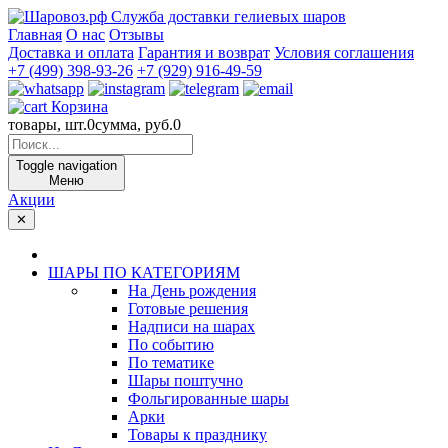
Служба доставки гелиевых шаров
Главная
О нас
Отзывы
Доставка и оплата
Гарантия и возврат
Условия соглашения
+7 (499) 398-93-26
+7 (929) 916-49-59
Корзина
товары, шт.
0
сумма, руб.
0
Toggle navigation
Меню
Акции
✕
ШАРЫ ПО КАТЕГОРИЯМ
На День рождения
Готовые решения
Надписи на шарах
По событию
По тематике
Шары поштучно
Фольгированные шары
Арки
Товары к празднику