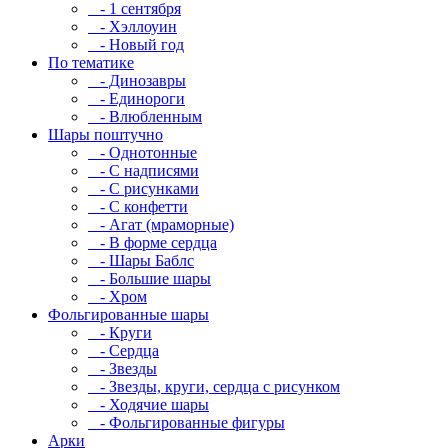
- 1 сентября
- Хэллоуин
- Новый год
По тематике
- Динозавры
- Единороги
- Влюбленным
Шары поштучно
- Однотонные
- С надписями
- С рисунками
- С конфетти
- Агат (мраморные)
- В форме сердца
- Шары Баблс
- Большие шары
- Хром
Фольгированные шары
- Круги
- Сердца
- Звезды
- Звезды, круги, сердца с рисунком
- Ходячие шары
- Фольгированные фигуры
Арки