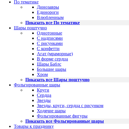
По тематике
Динозавры
Единороги
Влюбленным
Показать все По тематике
Шары поштучно
Однотонные
С надписями
С рисунками
С конфетти
Агат (мраморные)
В форме сердца
Шары Баблс
Большие шары
Хром
Показать все Шары поштучно
Фольгированные шары
Круги
Сердца
Звезды
Звезды, круги, сердца с рисунком
Ходячие шары
Фольгированные фигуры
Показать все Фольгированные шары
Товары к празднику