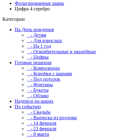
Фольгированные шары
Цифра 4 серебро
Категории
На День рождения
- Детям
- Для взрослых
- На 1 год
- Оскорбительные и хвалебные
- Цифры
Готовые решения
- Композиции
- Коробки с шарами
- Под потолок
- Фонтаны
- Букеты
- Облако
Надписи на шарах
По событию
- Свадьба
- Выписка из роддома
- 14 февраля
- 23 февраля
- 8 марта